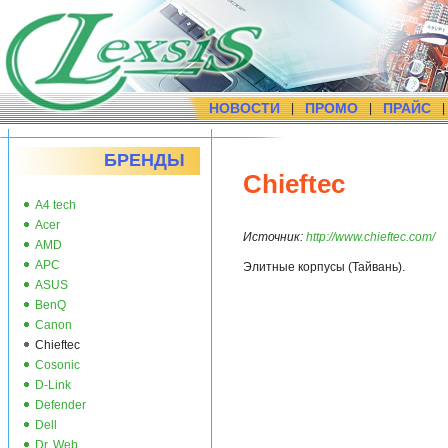
НОВОСТИ
ПРОМО
ПРАЙС
|
|
БРЕНДЫ
Chieftec
A4 tech
Acer
Источник:
http://www.chieftec.com/
AMD
APC
Элитные корпусы (Тайвань).
ASUS
BenQ
Canon
Chieftec
Cosonic
D-Link
Defender
Dell
Dr. Web