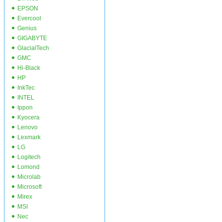
EPSON
Evercool
Genius
GIGABYTE
GlacialTech
GMC
Hi-Black
HP
InkTec
INTEL
Ippon
Kyocera
Lenovo
Lexmark
LG
Logitech
Lomond
Microlab
Microsoft
Mirex
MSI
Nec