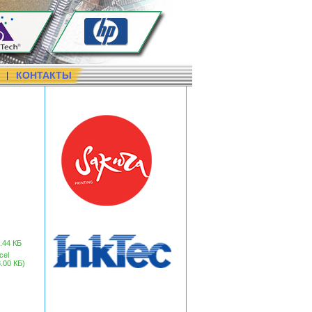
КОНТАКТЫ
|
.44 КБ
cel
.00 КБ)